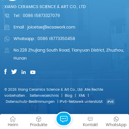
XIANG CERAMICS SCIENCE & ART CO., LTD
Tel :
0086 15873327079
Email : joicetse@xcsawork.com
Whatsapp : 0086 18773350458
No.228 Zhujiang South Road, Tianyuan District, Zhuzhou,
Hunan
© 2026 Xiang Ceramics Science & Art Co., Ltd .Alle Rechte
vorbehalten .
Seitenverzeichnis
|
Blog
|
XML
|
Datenschutz-Bestimmungen
|
IPv6-Netzwerk unterstützt
Heim
Produkte
Kontakt
WhatsApp