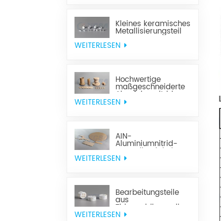
Kleines keramisches
Metallisierungsteil
WEITERLESEN
Hochwertige
maßgeschneiderte
Aluminiumnitrid-
Keramik
WEITERLESEN
AIN-
Aluminiumnitrid-
Keramik mit hoher
Wärmeleitfähigkeit
WEITERLESEN
Bearbeitungsteile
aus
Zirkonoxidkeramik
WEITERLESEN