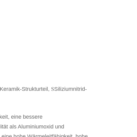
-Keramik-Strukturteil,
S
Siliziumnitrid-
keit, eine bessere
ität als Aluminiumoxid und
t eine hohe Wärmeleitfähigkeit, hohe