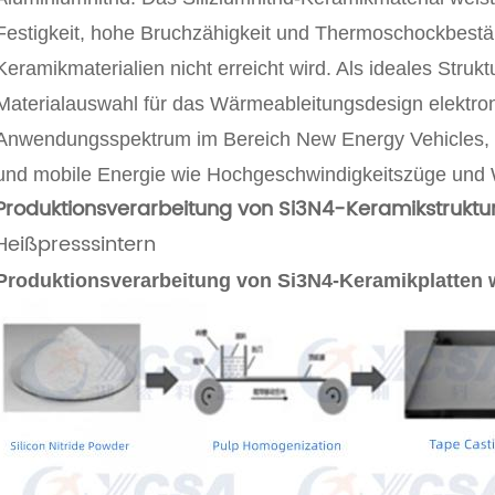
Festigkeit, hohe Bruchzähigkeit und Thermoschockbestä
Keramikmaterialien nicht erreicht wird. Als ideales Struk
Materialauswahl für das Wärmeableitungsdesign elektron
Anwendungsspektrum im Bereich New Energy Vehicles, 
und mobile Energie wie Hochgeschwindigkeitszüge und 
Produktionsverarbeitung von Si3N4-Keramikstruktur
Heißpresssintern
Produktionsverarbeitung von Si3N4-Keramikplatten w