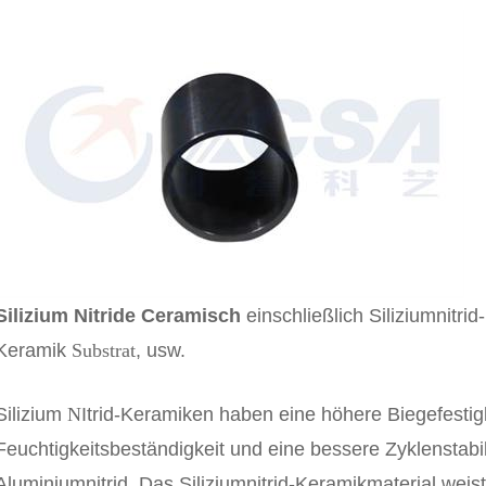
Silizium
N
itride
C
eramisch
einschließlich Siliziumnitrid
Keramik
Substrat
, usw.
Silizium
N
Itrid-Keramiken haben eine höhere Biegefestig
Feuchtigkeitsbeständigkeit und eine bessere Zyklenstabil
Aluminiumnitrid. Das Siliziumnitrid-Keramikmaterial weis