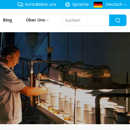
Kontaktiere uns
Sprache :
Deutsch
Blog
Über Uns
English
français
Deutsch
русский
español
português
한국의
Türkçe