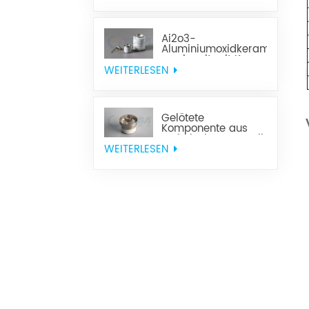
Ai2o3-
Aluminiumoxidkeramik,
versiegelt mit Kovar
WEITERLESEN
Gelötete
Komponente aus
technischer Keramik
WEITERLESEN