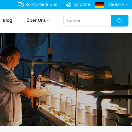
Kontaktiere uns
Sprache :
Deutsch
Blog
Über Uns
English
français
Deutsch
русский
español
português
한국의
Türkçe