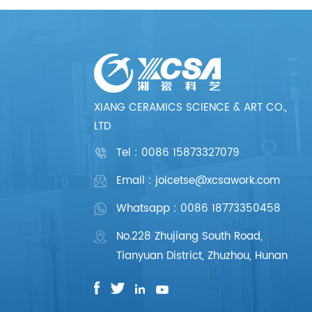
XIANG CERAMICS SCIENCE & ART CO.,
LTD
Tel :
0086 15873327079
Email : joicetse@xcsawork.com
Whatsapp : 0086 18773350458
No.228 Zhujiang South Road,
Tianyuan District, Zhuzhou, Hunan