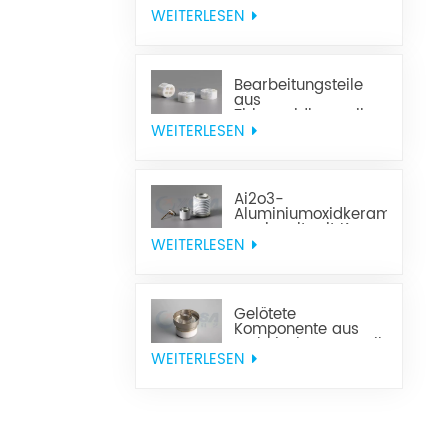
Keramik mit hoher
Wärmeleitfähigkeit
WEITERLESEN
Bearbeitungsteile
aus
Zirkonoxidkeramik
WEITERLESEN
Ai2o3-
Aluminiumoxidkeramik,
versiegelt mit Kovar
WEITERLESEN
Gelötete
Komponente aus
technischer Keramik
WEITERLESEN