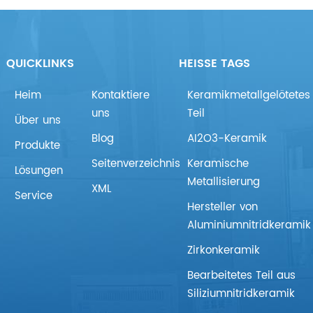
QUICKLINKS
HEISSE TAGS
Heim
Kontaktiere
Keramikmetallgelötetes
uns
Teil
Über uns
Blog
AI2O3-Keramik
Produkte
Seitenverzeichnis
Keramische
Lösungen
Metallisierung
XML
Service
Hersteller von
Aluminiumnitridkeramik
Zirkonkeramik
Bearbeitetes Teil aus
Siliziumnitridkeramik